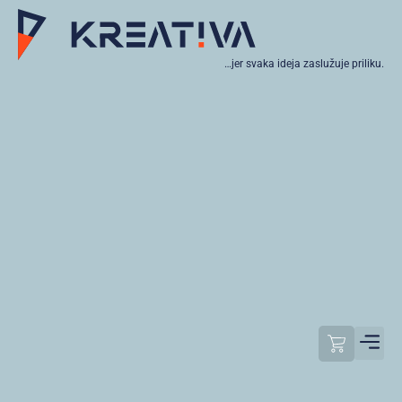
…jer svaka ideja zaslužuje priliku.
Moj raču