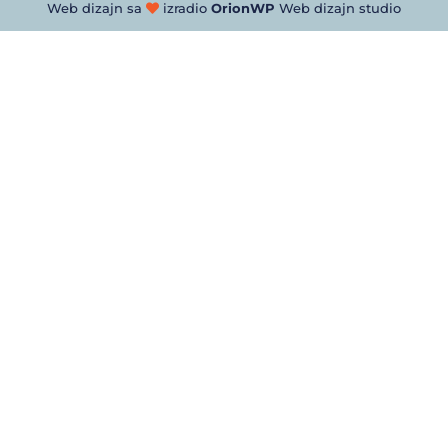
Web dizajn sa
izradio
OrionWP
Web dizajn studio