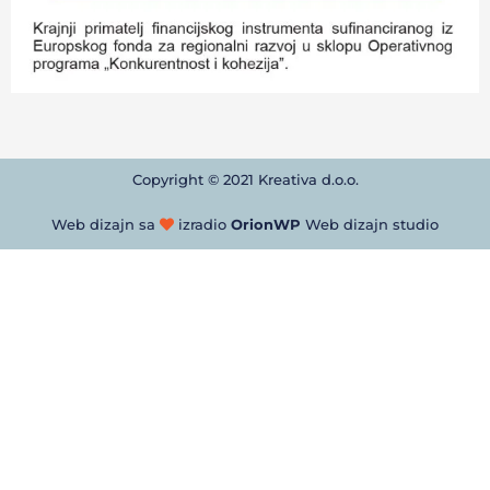
Copyright © 2021 Kreativa d.o.o.
Web dizajn sa
izradio
OrionWP
Web dizajn studio