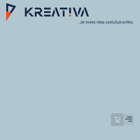
…jer svaka ideja zaslužuje priliku.
Moj raču