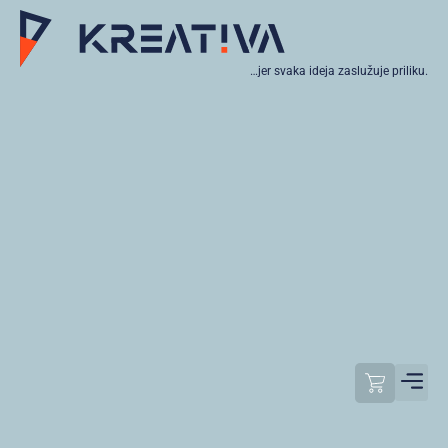
…jer svaka ideja zaslužuje priliku.
Moj raču