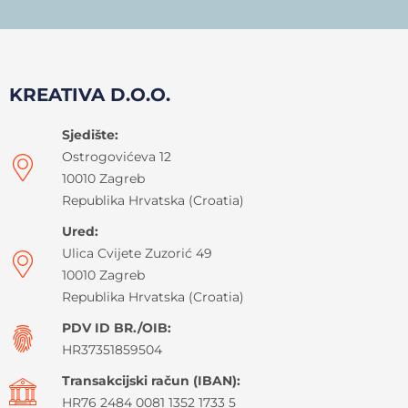
KREATIVA D.O.O.
Sjedište:
Ostrogovićeva 12
10010 Zagreb
Republika Hrvatska (Croatia)
Ured:
Ulica Cvijete Zuzorić 49
10010 Zagreb
Republika Hrvatska (Croatia)
PDV ID BR./OIB:
HR37351859504
Transakcijski račun (IBAN):
HR76 2484 0081 1352 1733 5