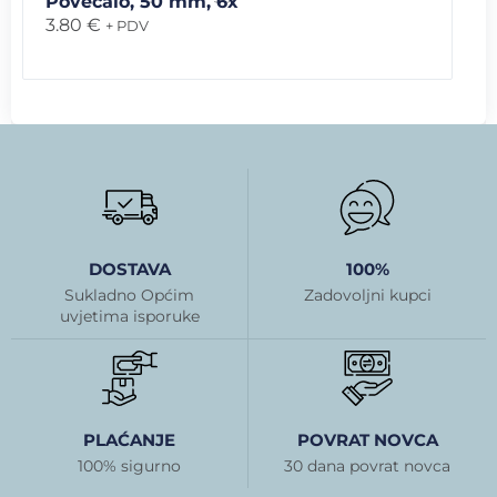
Povećalo, 50 mm, 6x
3.80
€
+ PDV
DOSTAVA
100%
Sukladno Općim
Zadovoljni kupci
uvjetima isporuke
PLAĆANJE
POVRAT NOVCA
100% sigurno
30 dana povrat novca