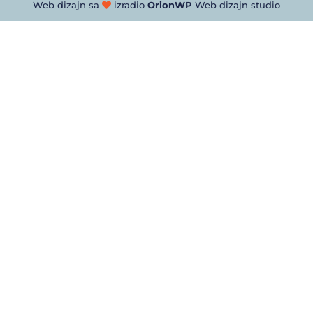
Web dizajn sa
izradio
OrionWP
Web dizajn studio