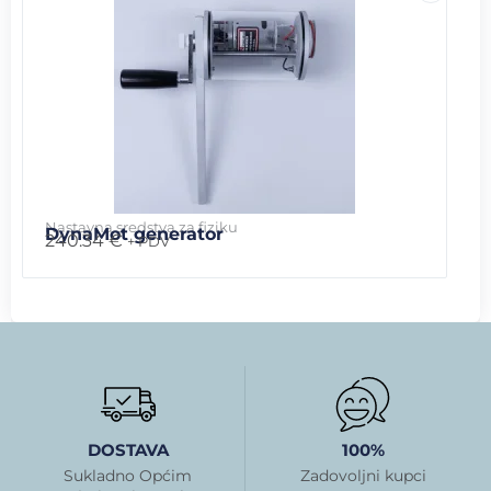
Nastavna sredstva za fiziku
DynaMot generator
240.34
€
+ PDV
DOSTAVA
100%
Sukladno Općim
Zadovoljni kupci