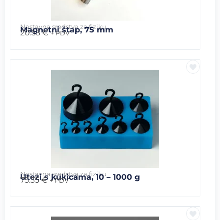
Nastavna sredstva za fiziku
Magnetni štap, 75 mm
20.53
€
+ PDV
Nastavna sredstva za fiziku
Utezi s kukicama, 10 – 1000 g
75.35
€
+ PDV