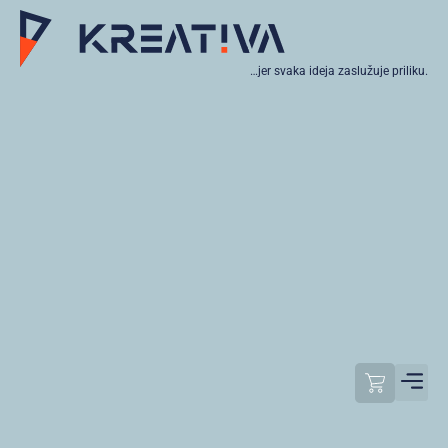
…jer svaka ideja zaslužuje priliku.
Moj raču