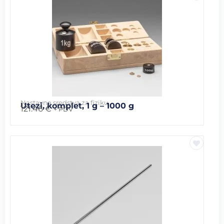
Nastavna sredstva za fiziku
Utezi, komplet, 1 g – 1000 g
121.46
€
+ PDV