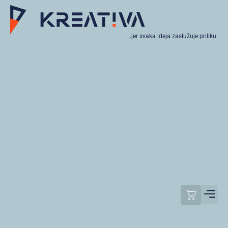
…jer svaka ideja zaslužuje priliku.
Moj raču