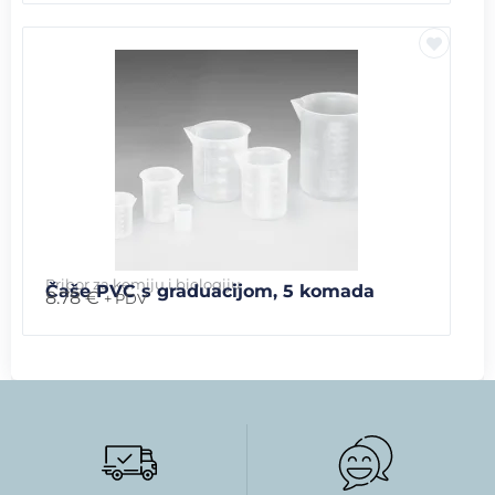
Pribor za kemiju i biologiju
Čaše PVC s graduacijom, 5 komada
8.78
€
+ PDV