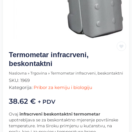
Termometar infracrveni,
beskontaktni
Naslovna
»
Trgovina
»
Termometar infracrveni, beskontaktni
SKU:
1969
Kategorija:
Pribor za kemiju i biologiju
38.62
€
+ PDV
Ovaj
infracrveni beskontaktni termometar
upotrebljava se za beskontaktno mjerenje površinske
temperature. Ima široku primjenu u kućanstvu, na
poslu, kao i za provjeru temperature hrane.