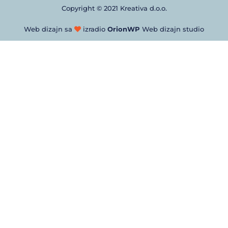
Copyright © 2021 Kreativa d.o.o.
Web dizajn sa
izradio
OrionWP
Web dizajn studio