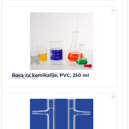
Pribor za kemiju i biologiju
Boca za kemikalije, PVC, 250 ml
1.00
€
+ PDV