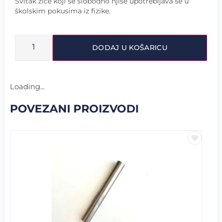
Svitak žice koji se slobodno njiše upotrebljava se u
školskim pokusima iz fizike.
DODAJ U KOŠARICU
Loading...
POVEZANI PROIZVODI