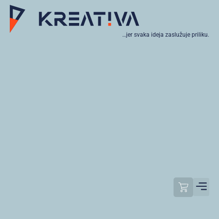
…jer svaka ideja zaslužuje priliku.
Moj raču