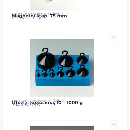
Nastavna sredstva za fiziku
Magnetni štap, 75 mm
20.53
€
+ PDV
Nastavna sredstva za fiziku
Utezi s kukicama, 10 – 1000 g
75.35
€
+ PDV