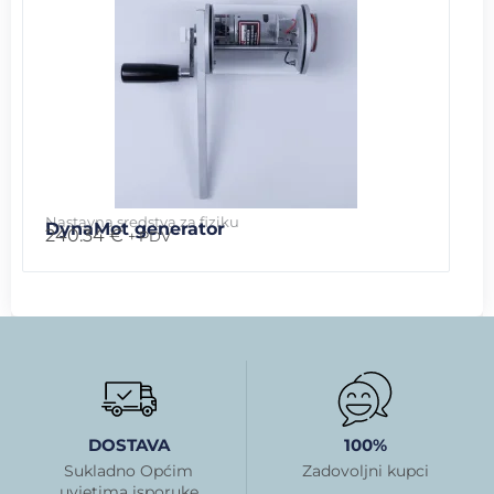
Nastavna sredstva za fiziku
DynaMot generator
240.34
€
+ PDV
DOSTAVA
100%
Sukladno Općim
Zadovoljni kupci
uvjetima isporuke