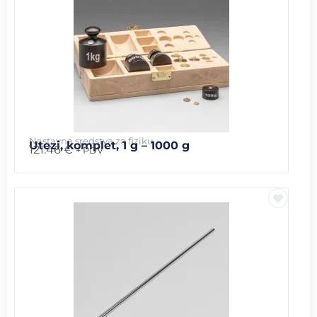
Nastavna sredstva za fiziku
Utezi, komplet, 1 g – 1000 g
121.46
€
+ PDV