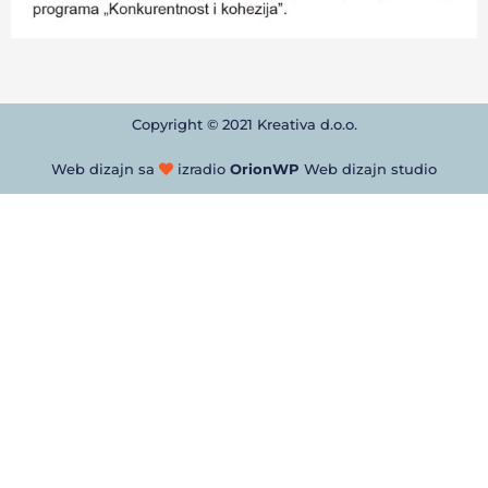
Copyright © 2021 Kreativa d.o.o.
Web dizajn sa
izradio
OrionWP
Web dizajn studio