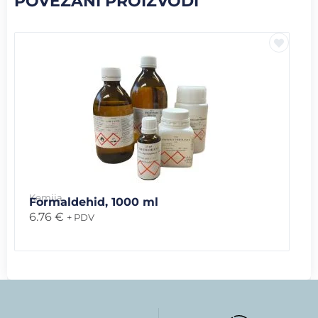
POVEZANI PROIZVODI
Kemija
Formaldehid, 1000 ml
6.76
€
+ PDV