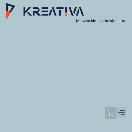
…jer svaka ideja zaslužuje priliku.
Moj raču