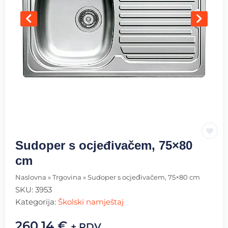
Sudoper s ocjeđivačem, 75×80
cm
Naslovna
»
Trgovina
»
Sudoper s ocjeđivačem, 75×80 cm
SKU:
3953
Kategorija:
Školski namještaj
260.14
€
+ PDV