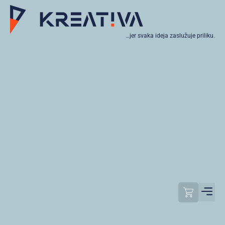
…jer svaka ideja zaslužuje priliku.
Moj raču