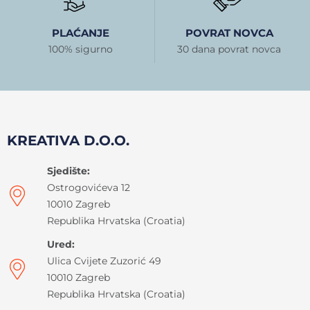
PLAĆANJE
POVRAT NOVCA
100% sigurno
30 dana povrat novca
KREATIVA D.O.O.
Sjedište:
Ostrogovićeva 12
10010 Zagreb
Republika Hrvatska (Croatia)
Ured:
Ulica Cvijete Zuzorić 49
10010 Zagreb
Republika Hrvatska (Croatia)