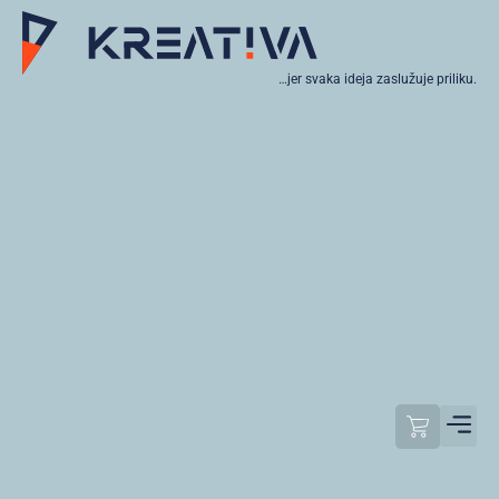
…jer svaka ideja zaslužuje priliku.
Moj raču