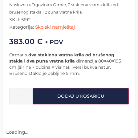
Naslovna
»
Trgovina
»
Ormar, 2 staklena vratna krila od
brušenog stakla i 2 puna vratna krila
SKU:
5192
Kategorija:
Školski namještaj
383.00
€
+ PDV
Ormar s
dva staklena vratna krila od brušenog
stakla
i
dva puna vratna krila
dimenzija 80×40×195
cm (širina × dubina × visina), iveral bukva natur.
Brušeno staklo je debljine 5 mm.
DODAJ U KOŠARICU
Loading...