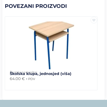
POVEZANI PROIZVODI
Školski namještaj
Školska klupa, jednosjed (viša)
64.00
€
+ PDV