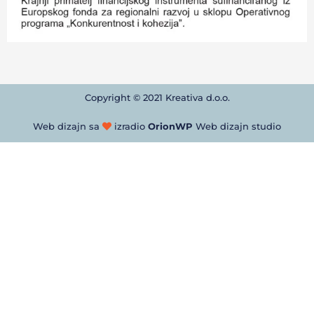
Copyright © 2021 Kreativa d.o.o.
Web dizajn sa
izradio
OrionWP
Web dizajn studio