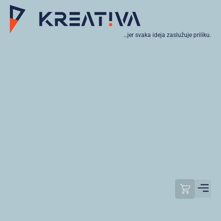
…jer svaka ideja zaslužuje priliku.
Moj raču