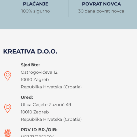
PLAĆANJE
POVRAT NOVCA
100% sigurno
30 dana povrat novca
KREATIVA D.O.O.
Sjedište:
Ostrogovićeva 12
10010 Zagreb
Republika Hrvatska (Croatia)
Ured:
Ulica Cvijete Zuzorić 49
10010 Zagreb
Republika Hrvatska (Croatia)
PDV ID BR./OIB: