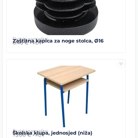
Školski namještaj
Zaštitna kapica za noge stolca, Ø16
6.46
€
+ PDV
Školski namještaj
Školska klupa, jednosjed (niža)
75.00
€
+ PDV