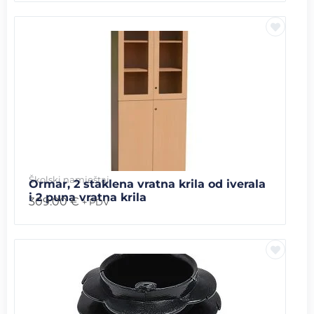
Školski namještaj
Ormar, 2 staklena vratna krila od iverala
i 2 puna vratna krila
309.00
€
+ PDV