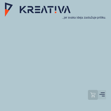
…jer svaka ideja zaslužuje priliku.
Moj raču