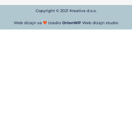
Copyright © 2021 Kreativa d.o.o.
Web dizajn sa
izradio
OrionWP
Web dizajn studio