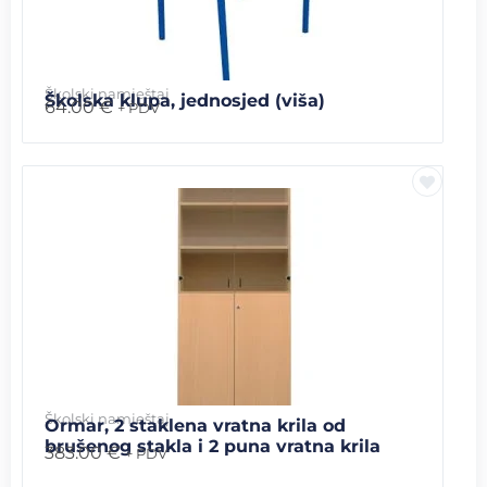
Školski namještaj
Školska klupa, jednosjed (viša)
64.00
€
+ PDV
Školski namještaj
Ormar, 2 staklena vratna krila od
brušenog stakla i 2 puna vratna krila
383.00
€
+ PDV