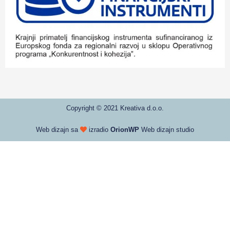
Copyright © 2021 Kreativa d.o.o.
Web dizajn sa
izradio
OrionWP
Web dizajn studio