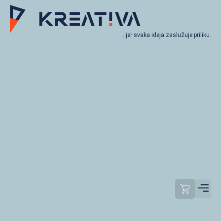
…jer svaka ideja zaslužuje priliku.
Moj račun
Odjavi se