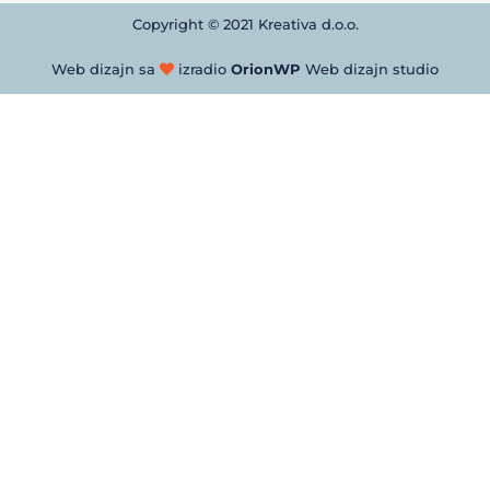
Copyright © 2021 Kreativa d.o.o.
Web dizajn sa
izradio
OrionWP
Web dizajn studio