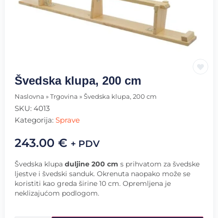
Švedska klupa, 200 cm
Naslovna
»
Trgovina
»
Švedska klupa, 200 cm
SKU:
4013
Kategorija:
Sprave
243.00
€
+ PDV
Švedska klupa
duljine 200 cm
s prihvatom za švedske
ljestve i švedski sanduk. Okrenuta naopako može se
koristiti kao greda širine 10 cm. Opremljena je
neklizajućom podlogom.