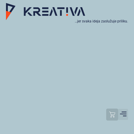
…jer svaka ideja zaslužuje priliku.
Moj raču