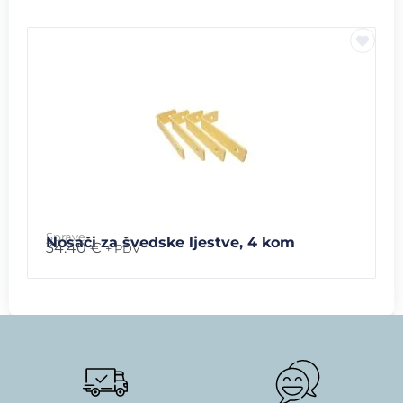
Sprave
Nosači za švedske ljestve, 4 kom
34.40
€
+ PDV