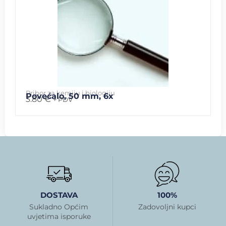
Pribor za kemiju i biologiju
Povećalo, 50 mm, 6x
3.80
€
+ PDV
DOSTAVA
100%
Sukladno Općim
Zadovoljni kupci
uvjetima isporuke