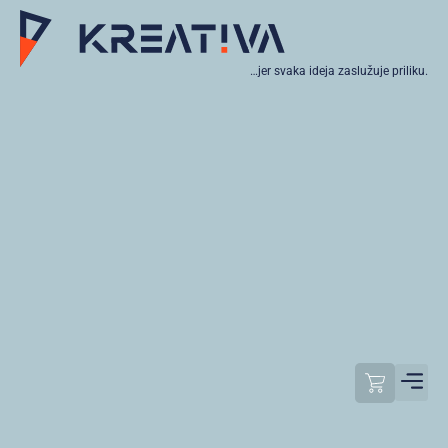
…jer svaka ideja zaslužuje priliku.
Moj raču