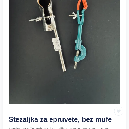
Stezaljka za epruvete, bez mufe
Naslovna
»
Trgovina
»
Stezaljka za epruvete, bez mufe