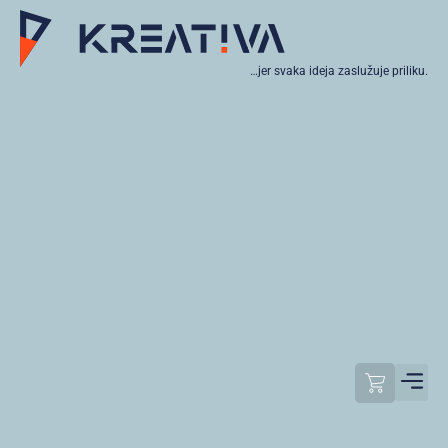
…jer svaka ideja zaslužuje priliku.
Moj raču