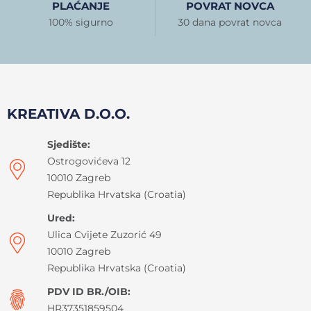
PLAĆANJE
POVRAT NOVCA
100% sigurno
30 dana povrat novca
KREATIVA D.O.O.
Sjedište:
Ostrogovićeva 12
10010 Zagreb
Republika Hrvatska (Croatia)
Ured:
Ulica Cvijete Zuzorić 49
10010 Zagreb
Republika Hrvatska (Croatia)
PDV ID BR./OIB:
HR37351859504