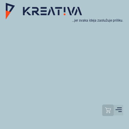
…jer svaka ideja zaslužuje priliku.
Moj raču