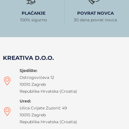
PLAĆANJE
POVRAT NOVCA
100% sigurno
30 dana povrat novca
KREATIVA D.O.O.
Sjedište:
Ostrogovićeva 12
10010 Zagreb
Republika Hrvatska (Croatia)
Ured:
Ulica Cvijete Zuzorić 49
10010 Zagreb
Republika Hrvatska (Croatia)