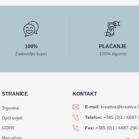
100%
PLAĆANJE
Zadovoljni kupci
100% sigurno
STRANICE
KONTAKT
E-mail:
kreativa@kreativa.
Trgovina
Telefon:
+385 (0)1 / 6687
Opći uvjeti
GDPR
Fax:
+385 (0)1 / 6687-296
Moj račun