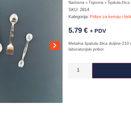
Naslovna
»
Trgovina
»
Špatula-žlic
SKU:
2814
Kategorija:
Pribor za kemiju i biol
5.79
€
+ PDV
Metalna špatula-žlica duljine 210
laboratorijski pribor.