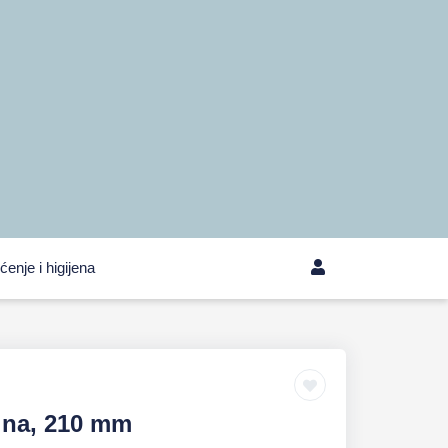
ćenje i higijena
alna, 210 mm