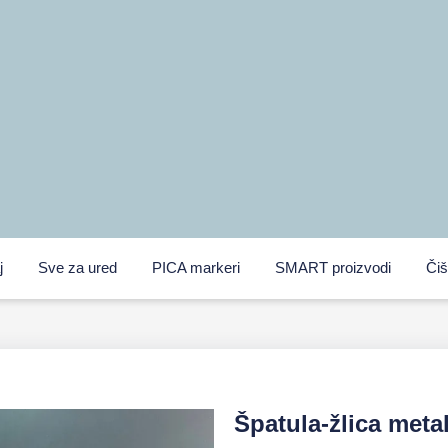
j
Sve za ured
PICA markeri
SMART proizvodi
Čiš
Špatula-žlica met