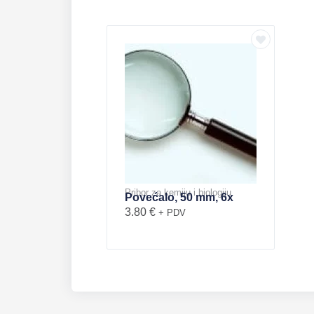
Pribor za kemiju i biologiju
Povećalo, 50 mm, 6x
3.80
€
+ PDV