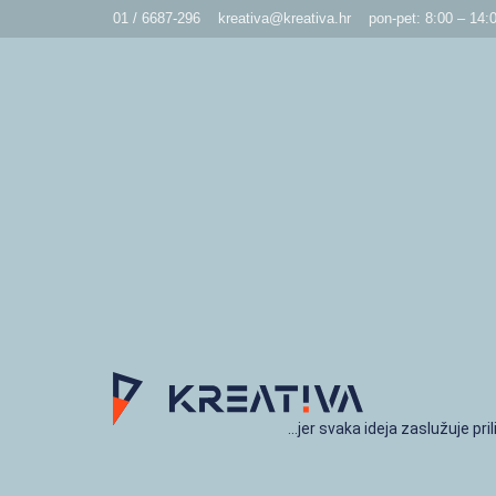
01 / 6687-296
kreativa@kreativa.hr
pon-pet: 8:00 – 14:
…jer svaka ideja zaslužuje pril