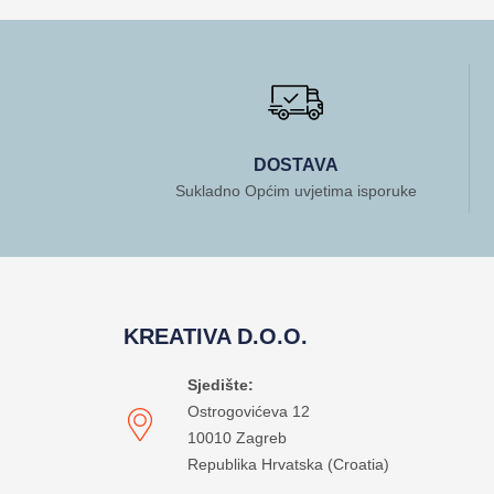
DOSTAVA
Sukladno Općim uvjetima isporuke
KREATIVA D.O.O.
Sjedište:
Ostrogovićeva 12
10010 Zagreb
Republika Hrvatska (Croatia)