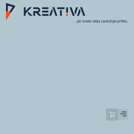
…jer svaka ideja zaslužuje priliku.
Moj raču