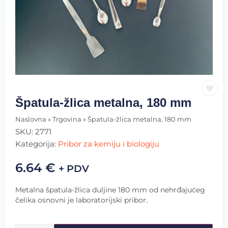
Špatula-žlica metalna, 180 mm
Naslovna
»
Trgovina
»
Špatula-žlica metalna, 180 mm
SKU:
2771
Kategorija:
Pribor za kemiju i biologiju
6.64
€
+ PDV
Metalna špatula-žlica duljine 180 mm od nehrđajućeg
čelika osnovni je laboratorijski pribor.