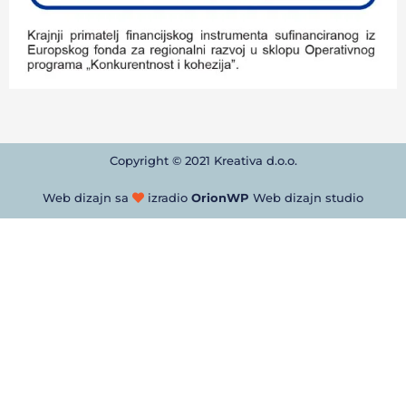
Copyright © 2021 Kreativa d.o.o.
Web dizajn sa
izradio
OrionWP
Web dizajn studio