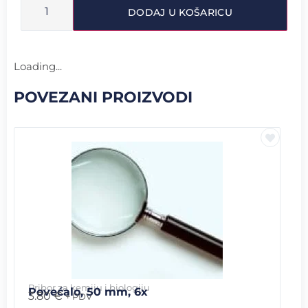
DODAJ U KOŠARICU
Loading...
POVEZANI PROIZVODI
Pribor za kemiju i biologiju
Povećalo, 50 mm, 6x
3.80
€
+ PDV