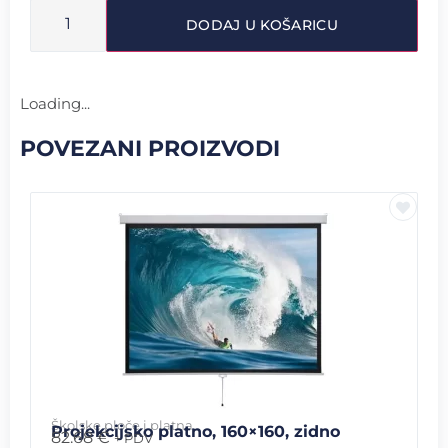
DODAJ U KOŠARICU
Loading...
POVEZANI PROIZVODI
Školske ploče i platna
Projekcijsko platno, 160×160, zidno
82.68
€
+ PDV