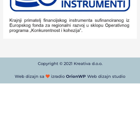
Copyright © 2021 Kreativa d.o.o.
Web dizajn sa
izradio
OrionWP
Web dizajn studio