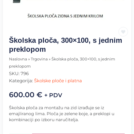
Školska ploča, 300×100, s jednim
preklopom
Naslovna
»
Trgovina
»
Školska ploča, 300×100, s jednim
preklopom
SKU:
796
Kategorija:
Školske ploče i platna
600.00
€
+ PDV
Školska ploča za montažu na zid izrađuje se iz
emajliranog lima. Ploča je zelene boje, a preklopi u
kombinaciji po izboru naručitelja.