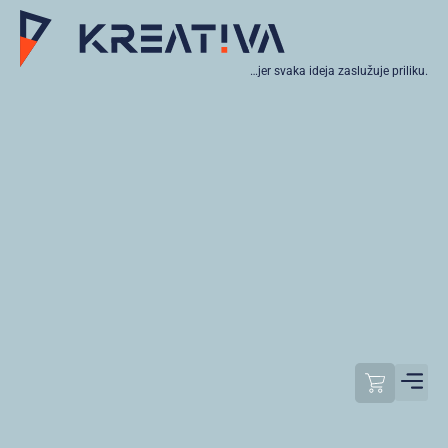
…jer svaka ideja zaslužuje priliku.
Moj raču