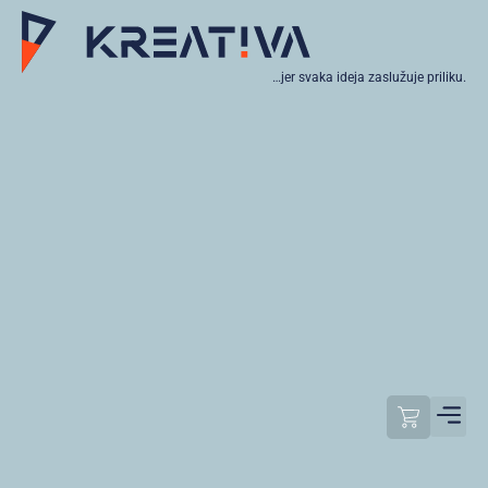
…jer svaka ideja zaslužuje priliku.
Moj raču