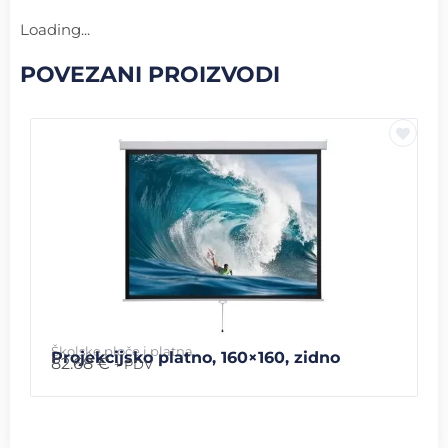
Loading...
POVEZANI PROIZVODI
Školske ploče i platna
Projekcijsko platno, 160×160, zidno
82.68
€
+ PDV