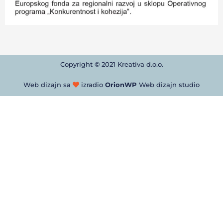
Copyright © 2021 Kreativa d.o.o.
Web dizajn sa
izradio
OrionWP
Web dizajn studio