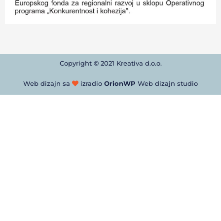
Copyright © 2021 Kreativa d.o.o.
Web dizajn sa
izradio
OrionWP
Web dizajn studio