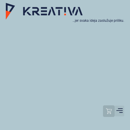
…jer svaka ideja zaslužuje priliku.
Moj raču