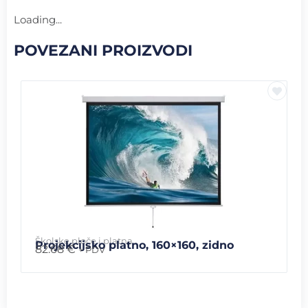
Loading...
POVEZANI PROIZVODI
Školske ploče i platna
Projekcijsko platno, 160×160, zidno
82.68
€
+ PDV