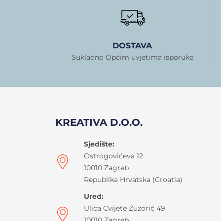
DOSTAVA
Sukladno Općim uvjetima isporuke
KREATIVA D.O.O.
Sjedište:
Ostrogovićeva 12
10010 Zagreb
Republika Hrvatska (Croatia)
Ured:
Ulica Cvijete Zuzorić 49
10010 Zagreb