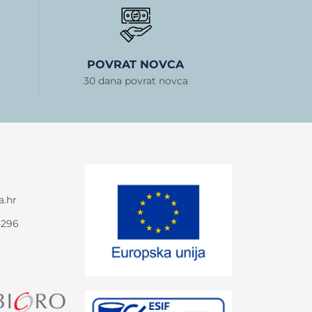
POVRAT NOVCA
30 dana povrat novca
a.hr
-296