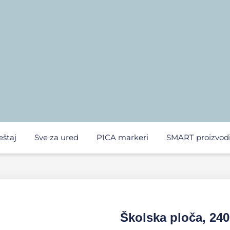
eštaj
Sve za ured
PICA markeri
SMART proizvod
Školska ploča, 240