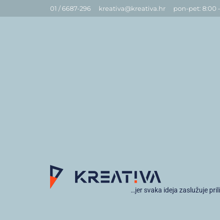
01 / 6687-296
kreativa@kreativa.hr
pon-pet: 8:00 
…jer svaka ideja zaslužuje pril