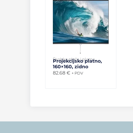
Školske ploče i platna
Projekcijsko platno,
160×160, zidno
82.68
€
+ PDV