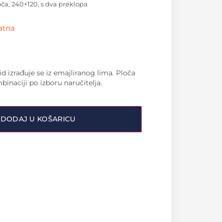
oča, 240×120, s dva preklopa
latna
d izrađuje se iz emajliranog lima. Ploča
binaciji po izboru naručitelja.
DODAJ U KOŠARICU