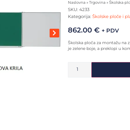
Naslovna
»
Trgovina
»
Školska pl
SKU:
4233
Kategorija:
Školske ploče i p
862.00
€
+ PDV
Školska ploča za montažu na zi
je zelene boje, a preklopi u kom