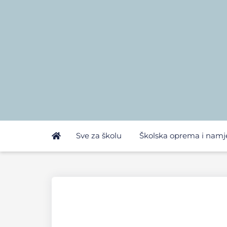
Sve za školu
Školska oprema i namj