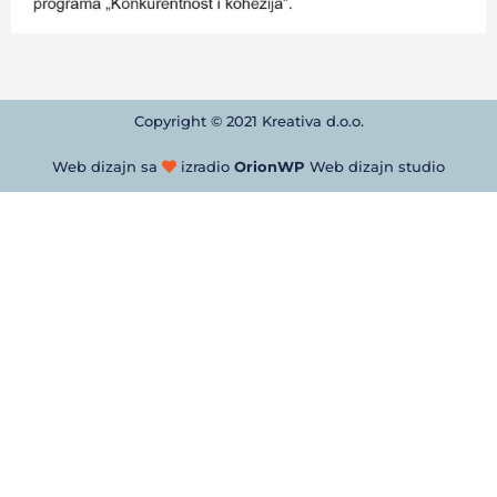
Copyright © 2021 Kreativa d.o.o.
Web dizajn sa
izradio
OrionWP
Web dizajn studio