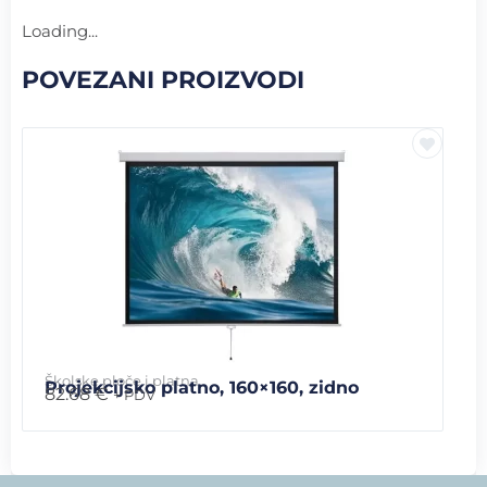
Loading...
POVEZANI PROIZVODI
Školske ploče i platna
Projekcijsko platno, 160×160, zidno
82.68
€
+ PDV