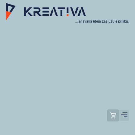
…jer svaka ideja zaslužuje priliku.
Moj raču