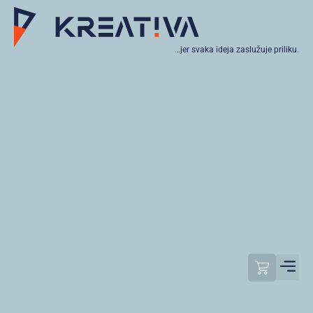
…jer svaka ideja zaslužuje priliku.
Moj raču