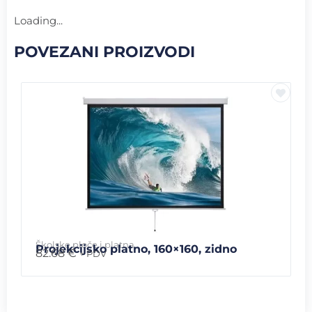
Loading...
POVEZANI PROIZVODI
Školske ploče i platna
Projekcijsko platno, 160×160, zidno
82.68
€
+ PDV