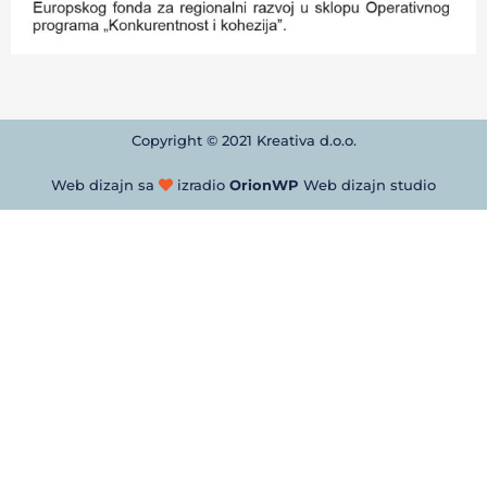
Copyright © 2021 Kreativa d.o.o.
Web dizajn sa
izradio
OrionWP
Web dizajn studio