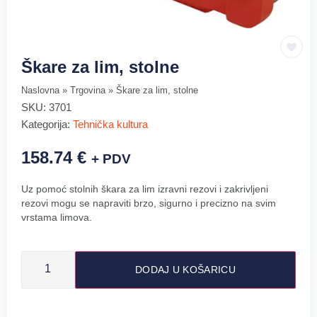
Škare za lim, stolne
Naslovna
»
Trgovina
»
Škare za lim, stolne
SKU:
3701
Kategorija:
Tehnička kultura
158.74
€
+ PDV
Uz pomoć stolnih škara za lim izravni rezovi i zakrivljeni
rezovi mogu se napraviti brzo, sigurno i precizno na svim
vrstama limova.
DODAJ U KOŠARICU