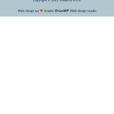
Copyright © 2021 Kreativa d.o.o.
Web dizajn sa
izradio
OrionWP
Web dizajn studio