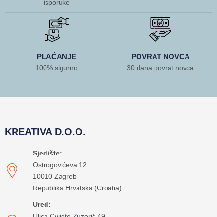
isporuke
PLAĆANJE
POVRAT NOVCA
100% sigurno
30 dana povrat novca
KREATIVA D.O.O.
Sjedište:
Ostrogovićeva 12
10010 Zagreb
Republika Hrvatska (Croatia)
Ured:
Ulica Cvijete Zuzorić 49