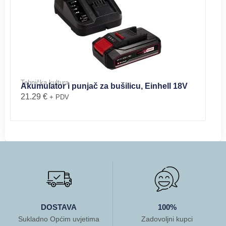
Tehnička kultura
Akumulator i punjač za bušilicu, Einhell 18V
21.29
€
+ PDV
DOSTAVA
100%
Sukladno Općim uvjetima
Zadovoljni kupci