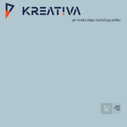
…jer svaka ideja zaslužuje priliku.
Moj račun
Odjavi se