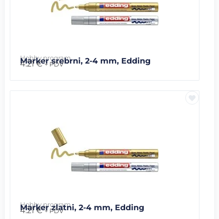
Hobby program
Marker srebrni, 2-4 mm, Edding
4.21
€
+ PDV
Hobby program
Marker zlatni, 2-4 mm, Edding
4.21
€
+ PDV