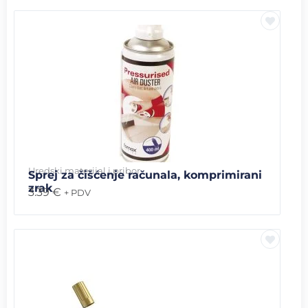
Uredski materijal i pribor
Sprej za čišćenje računala, komprimirani
zrak
3.39
€
+ PDV