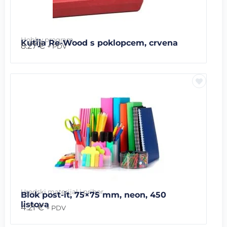
Hobby program
Kutija Re-Wood s poklopcem, crvena
8.27
€
+ PDV
Uredski materijal i pribor
Blok post-it, 75×75 mm, neon, 450
listova
4.21
€
+ PDV