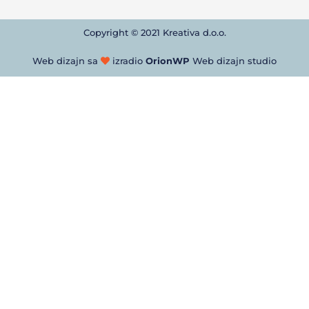
Copyright © 2021 Kreativa d.o.o.
Web dizajn sa
izradio
OrionWP
Web dizajn studio