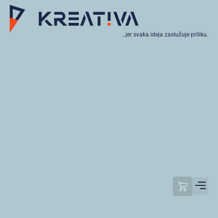
…jer svaka ideja zaslužuje priliku.
Moj raču