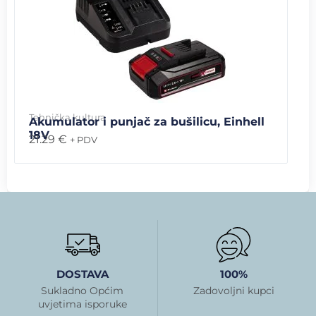
Tehnička kultura
Akumulator i punjač za bušilicu, Einhell
18V
21.29
€
+ PDV
DOSTAVA
100%
Sukladno Općim
Zadovoljni kupci
uvjetima isporuke