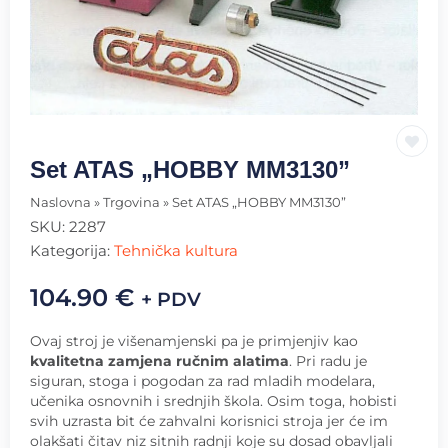
Set ATAS „HOBBY MM3130”
Naslovna
»
Trgovina
»
Set ATAS „HOBBY MM3130”
SKU:
2287
Kategorija:
Tehnička kultura
104.90
€
+ PDV
Ovaj stroj je višenamjenski pa je primjenjiv kao
kvalitetna zamjena ručnim alatima
. Pri radu je
siguran, stoga i pogodan za rad mladih modelara,
učenika osnovnih i srednjih škola. Osim toga, hobisti
svih uzrasta bit će zahvalni korisnici stroja jer će im
olakšati čitav niz sitnih radnji koje su dosad obavljali