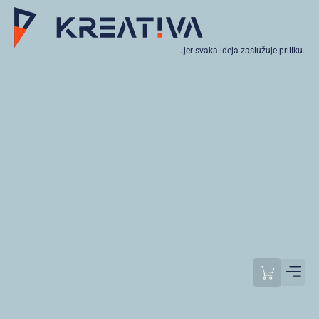
…jer svaka ideja zaslužuje priliku.
Moj raču