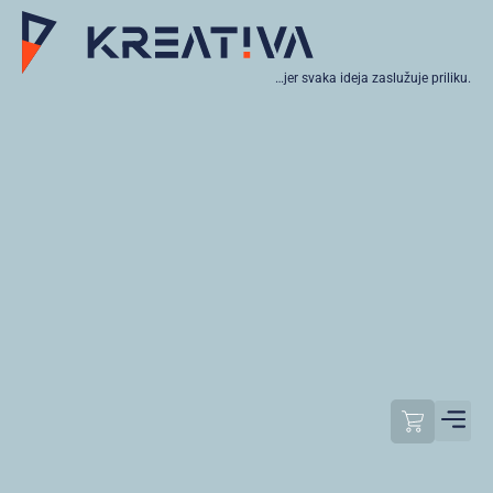
…jer svaka ideja zaslužuje priliku.
Moj raču