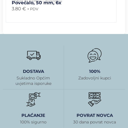
Pribor za kemiju i biologiju
Povećalo, 50 mm, 6x
3.80
€
+ PDV
DOSTAVA
100%
Sukladno Općim
Zadovoljni kupci
uvjetima isporuke
PLAĆANJE
POVRAT NOVCA
100% sigurno
30 dana povrat novca