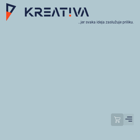
…jer svaka ideja zaslužuje priliku.
Moj raču