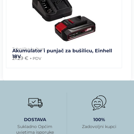
Tehnička kultura
Akumulator i punjač za bušilicu, Einhell
18V
21.29
€
+ PDV
DOSTAVA
100%
Sukladno Općim
Zadovoljni kupci
uvjetima isporuke