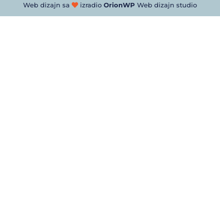
Web dizajn sa
izradio
OrionWP
Web dizajn studio