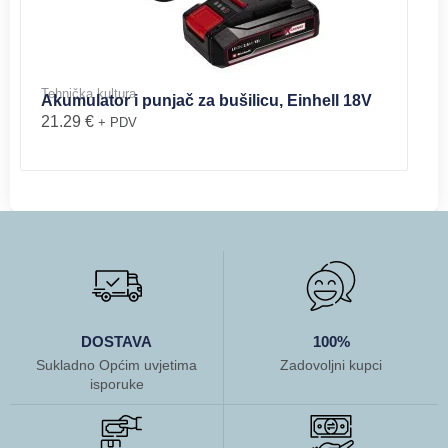
Tehnička kultura
Akumulator i punjač za bušilicu, Einhell 18V
21.29
€
+ PDV
DOSTAVA
100%
Sukladno Općim uvjetima
Zadovoljni kupci
isporuke