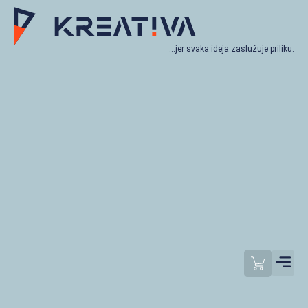
…jer svaka ideja zaslužuje priliku.
Moj račun
Odjavi se