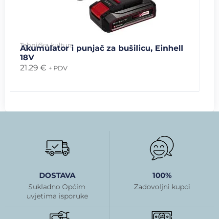
Tehnička kultura
Akumulator i punjač za bušilicu, Einhell
18V
21.29
€
+ PDV
DOSTAVA
100%
Sukladno Općim
Zadovoljni kupci
uvjetima isporuke