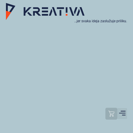
…jer svaka ideja zaslužuje priliku.
Moj raču