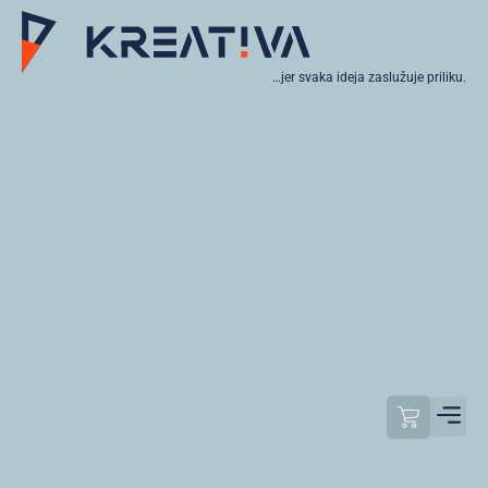
…jer svaka ideja zaslužuje priliku.
Moj raču