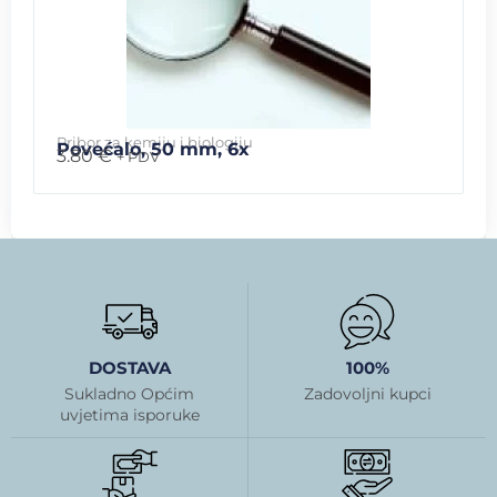
Pribor za kemiju i biologiju
Povećalo, 50 mm, 6x
3.80
€
+ PDV
DOSTAVA
100%
Sukladno Općim
Zadovoljni kupci
uvjetima isporuke