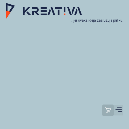
…jer svaka ideja zaslužuje priliku.
Moj račun
Odjavi se