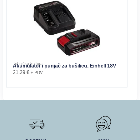
Tehnička kultura
Akumulator i punjač za bušilicu, Einhell 18V
21.29
€
+ PDV