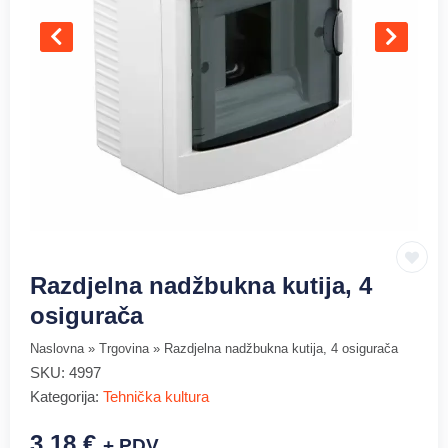
Razdjelna nadžbukna kutija, 4
osigurača
Naslovna
»
Trgovina
»
Razdjelna nadžbukna kutija, 4 osigurača
SKU:
4997
Kategorija:
Tehnička kultura
3.18
€
+ PDV