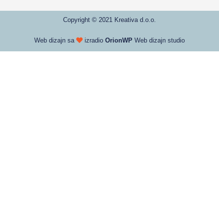
Copyright © 2021 Kreativa d.o.o.
Web dizajn sa
izradio
OrionWP
Web dizajn studio