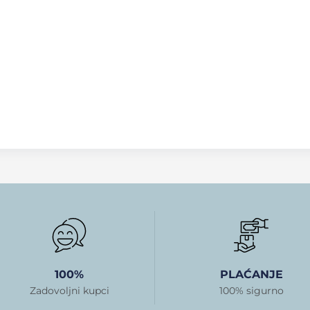
100%
PLAĆANJE
Zadovoljni kupci
100% sigurno