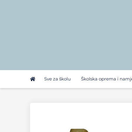
Sve za školu
Školska oprema i namj