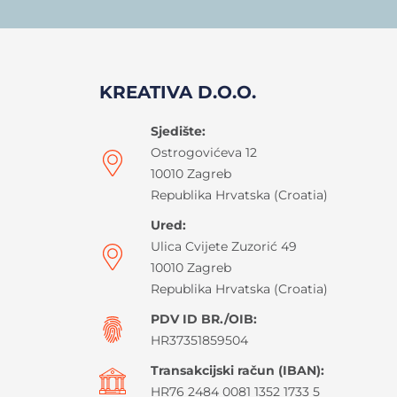
KREATIVA D.O.O.
Sjedište:
Ostrogovićeva 12
10010 Zagreb
Republika Hrvatska (Croatia)
Ured:
Ulica Cvijete Zuzorić 49
10010 Zagreb
Republika Hrvatska (Croatia)
PDV ID BR./OIB:
HR37351859504
Transakcijski račun (IBAN):
HR76 2484 0081 1352 1733 5