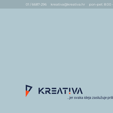
01 / 6687-296
kreativa@kreativa.hr
pon-pet: 8:00 
…jer svaka ideja zaslužuje pril