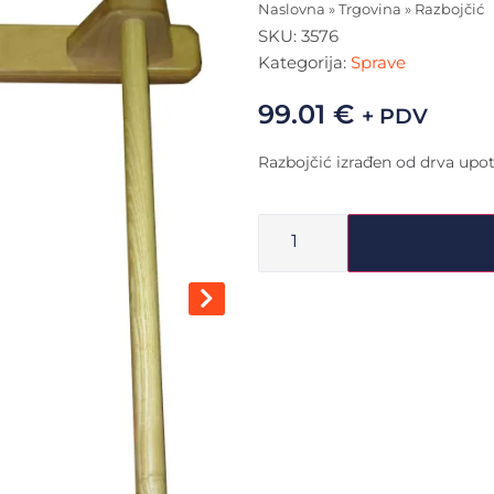
Naslovna
»
Trgovina
»
Razbojčić
SKU:
3576
Kategorija:
Sprave
99.01
€
+ PDV
Razbojčić izrađen od drva upotr