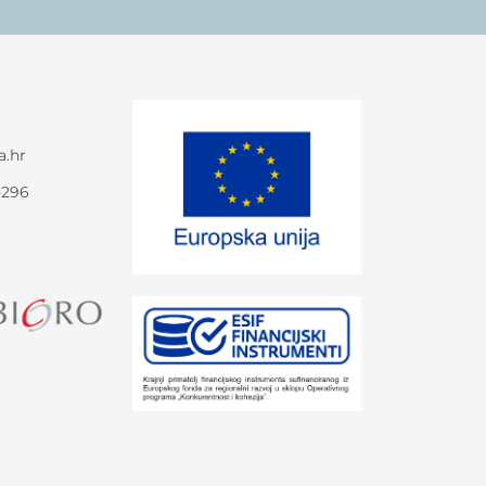
a.hr
-296