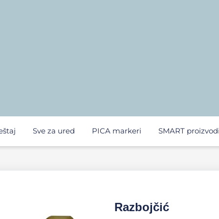
eštaj
Sve za ured
PICA markeri
SMART proizvod
Razbojčić