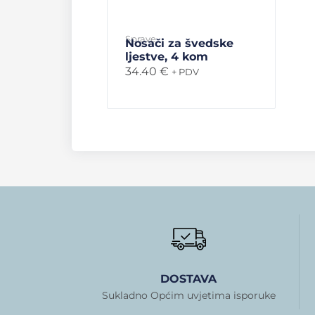
Sprave
Nosači za švedske
ljestve, 4 kom
34.40
€
+ PDV
DOSTAVA
Sukladno Općim uvjetima isporuke