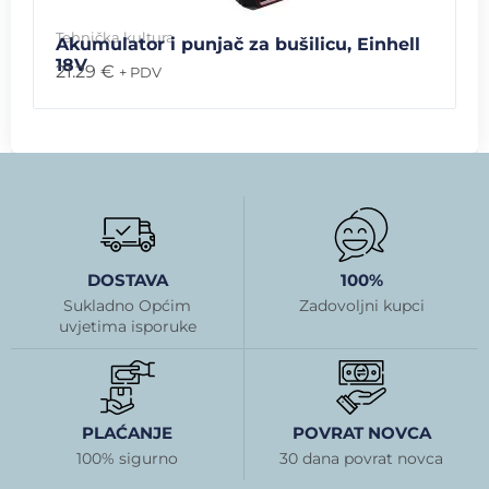
Tehnička kultura
Akumulator i punjač za bušilicu, Einhell
18V
21.29
€
+ PDV
DOSTAVA
100%
Sukladno Općim
Zadovoljni kupci
uvjetima isporuke
PLAĆANJE
POVRAT NOVCA
100% sigurno
30 dana povrat novca