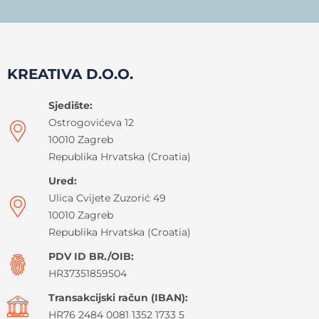
KREATIVA D.O.O.
Sjedište:
Ostrogovićeva 12
10010 Zagreb
Republika Hrvatska (Croatia)
Ured:
Ulica Cvijete Zuzorić 49
10010 Zagreb
Republika Hrvatska (Croatia)
PDV ID BR./OIB:
HR37351859504
Transakcijski račun (IBAN):
HR76 2484 0081 1352 1733 5