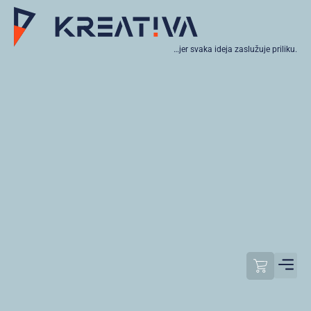
…jer svaka ideja zaslužuje priliku.
Moj raču