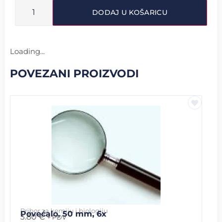
DODAJ U KOŠARICU
Loading...
POVEZANI PROIZVODI
Pribor za kemiju i biologiju
Povećalo, 50 mm, 6x
3.80
€
+ PDV