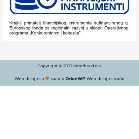
Copyright © 2021 Kreativa d.o.o.
Web dizajn sa
izradio
OrionWP
Web dizajn studio