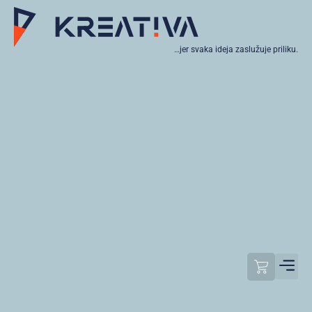
…jer svaka ideja zaslužuje priliku.
Moj raču