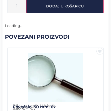
DODAJ U KOŠARICU
Loading...
POVEZANI PROIZVODI
Pribor za kemiju i biologiju
Povećalo, 50 mm, 6x
3.80
€
+ PDV