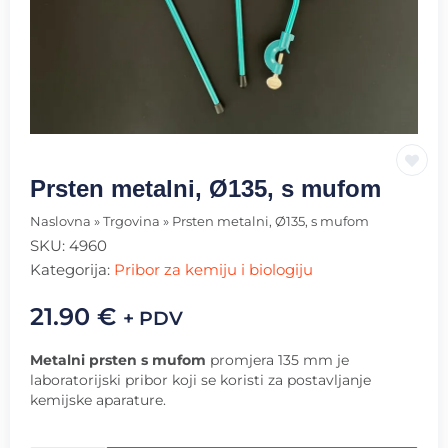
Prsten metalni, Ø135, s mufom
Naslovna
»
Trgovina
»
Prsten metalni, Ø135, s mufom
SKU:
4960
Kategorija:
Pribor za kemiju i biologiju
21.90
€
+ PDV
Metalni prsten s mufom
promjera 135 mm je
laboratorijski pribor koji se koristi za postavljanje
kemijske aparature.