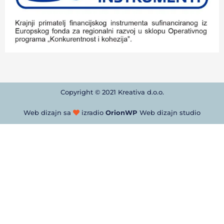
Copyright © 2021 Kreativa d.o.o.
Web dizajn sa
izradio
OrionWP
Web dizajn studio