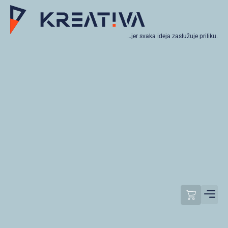
…jer svaka ideja zaslužuje priliku.
Moj raču