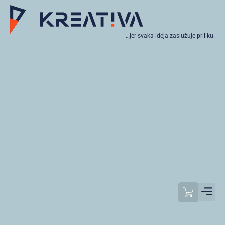
…jer svaka ideja zaslužuje priliku.
Moj raču