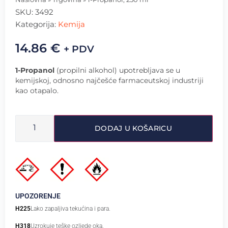
SKU:
3492
Kategorija:
Kemija
14.86
€
+ PDV
1-Propanol
(propilni alkohol) upotrebljava se u
kemijskoj, odnosno najčešće farmaceutskoj industriji
kao otapalo.
DODAJ U KOŠARICU
UPOZORENJE
H225
Lako zapaljiva tekućina i para.
H318
Uzrokuje teške ozljede oka.