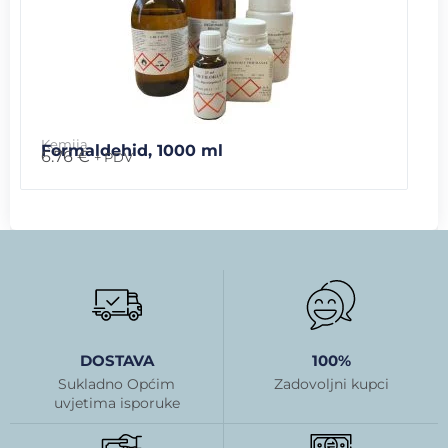
Kemija
Formaldehid, 1000 ml
6.76
€
+ PDV
DOSTAVA
100%
Sukladno Općim
Zadovoljni kupci
uvjetima isporuke