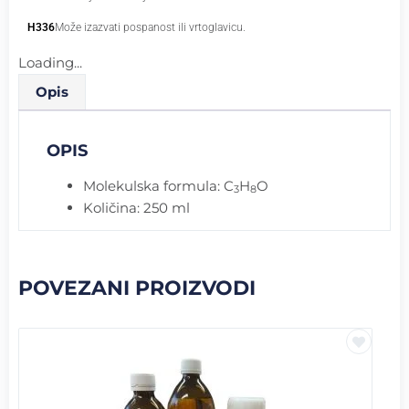
H336
Može izazvati pospanost ili vrtoglavicu.
Loading...
Opis
OPIS
Molekulska formula: C
H
O
3
8
Količina: 250 ml
POVEZANI PROIZVODI