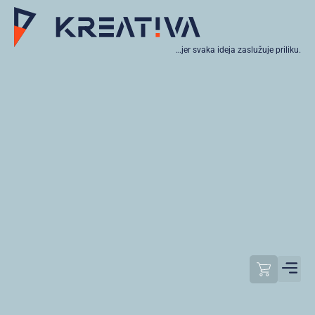
…jer svaka ideja zaslužuje priliku.
Moj raču