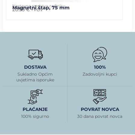
Nastavna sredstva za fiziku
Magnetni štap, 75 mm
20.53
€
+ PDV
DOSTAVA
100%
Sukladno Općim
Zadovoljni kupci
uvjetima isporuke
PLAĆANJE
POVRAT NOVCA
100% sigurno
30 dana povrat novca