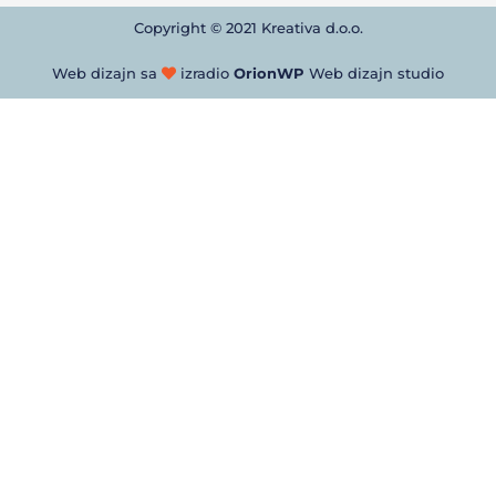
Copyright © 2021 Kreativa d.o.o.
Web dizajn sa
izradio
OrionWP
Web dizajn studio