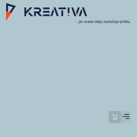
…jer svaka ideja zaslužuje priliku.
Moj raču