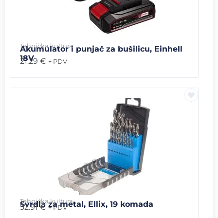
Tehnička kultura
Akumulator i punjač za bušilicu, Einhell
18V
21.29
€
+ PDV
Tehnička kultura
Svrdla za metal, Ellix, 19 komada
32.91
€
+ PDV