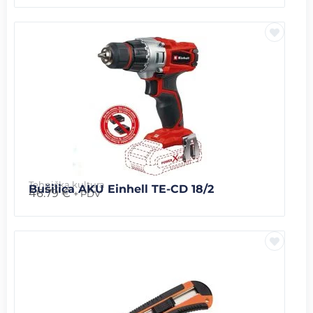
Tehnička kultura
Bušilica AKU Einhell TE-CD 18/2
46.79
€
+ PDV