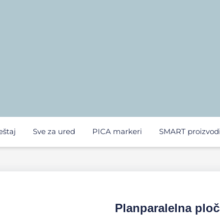
eštaj
Sve za ured
PICA markeri
SMART proizvod
Planparalelna plo