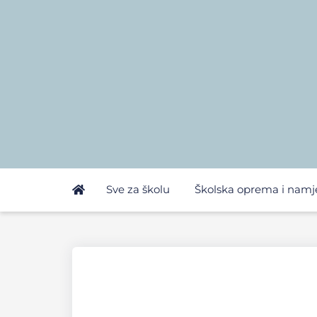
Sve za školu
Školska oprema i namj