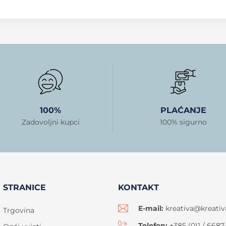
100%
PLAĆANJE
Zadovoljni kupci
100% sigurno
STRANICE
KONTAKT
E-mail:
kreativa@kreativ
Trgovina
Telefon:
+385 (0)1 / 6687