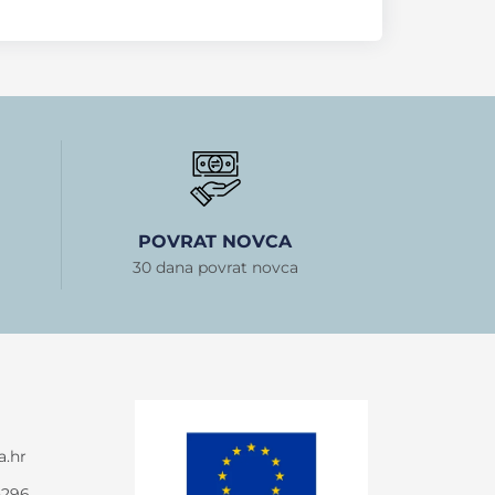
POVRAT NOVCA
30 dana povrat novca
a.hr
-296