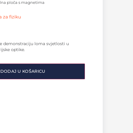
lna ploča s magnetima
 za fiziku
 demonstraciju loma svjetlosti u
jske optike.
DODAJ U KOŠARICU