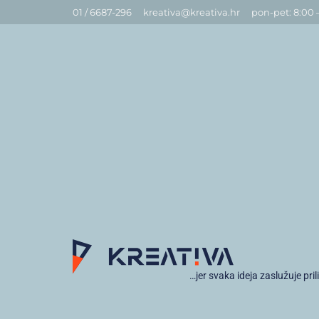
01 / 6687-296
kreativa@kreativa.hr
pon-pet: 8:00 
…jer svaka ideja zaslužuje pril