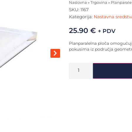
Naslovna
»
Trgovina
»
Planparale
SKU:
1167
Kategorija:
Nastavna sredstva
25.90
€
+ PDV
Planparalelna ploča omogućuje
pokusima iz područja geometri