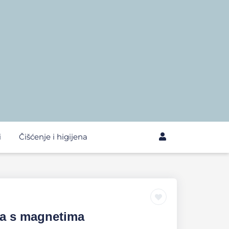
i
Čišćenje i higijena
ča s magnetima