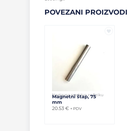
POVEZANI PROIZVODI
Nastavna sredstva za fiziku
Magnetni štap, 75
mm
20.53
€
+ PDV