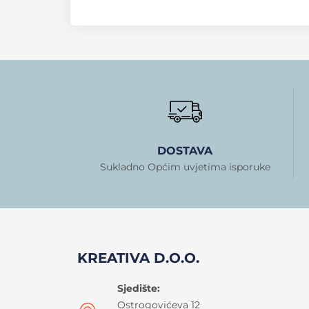
DOSTAVA
Sukladno Općim uvjetima isporuke
KREATIVA D.O.O.
Sjedište:
Ostrogovićeva 12