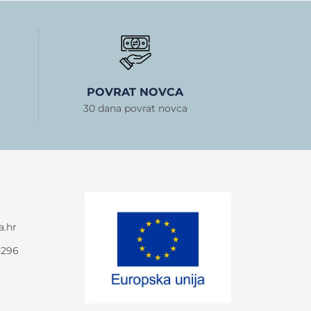
POVRAT NOVCA
30 dana povrat novca
a.hr
-296