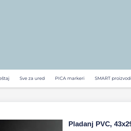
eštaj
Sve za ured
PICA markeri
SMART proizvod
Pladanj PVC, 43x2