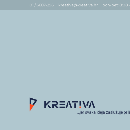
01 / 6687-296
kreativa@kreativa.hr
pon-pet: 8:00 
…jer svaka ideja zaslužuje pril