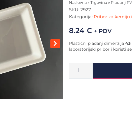
Naslovna
»
Trgovina
»
Pladanj PV
SKU:
2927
Kategorija:
Pribor za kemiju i
8.24
€
+ PDV
Plastični pladanj dimenzija
43 
laboratorijski pribor i koristi 