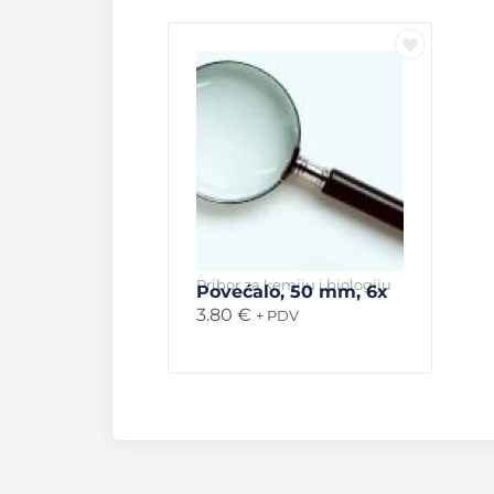
Pribor za kemiju i biologiju
Povećalo, 50 mm, 6x
3.80
€
+ PDV