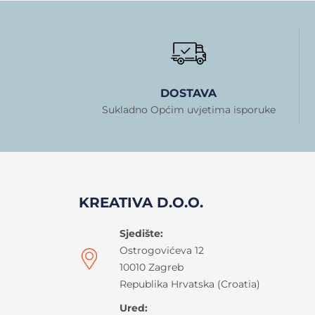
DOSTAVA
Sukladno Općim uvjetima isporuke
KREATIVA D.O.O.
Sjedište:
Ostrogovićeva 12
10010 Zagreb
Republika Hrvatska (Croatia)
Ured: