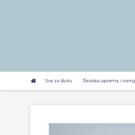
Sve za školu
Školska oprema i namj