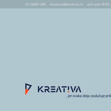
01 / 6687-296
kreativa@kreativa.hr
pon-pet: 8:00 
…jer svaka ideja zaslužuje pril