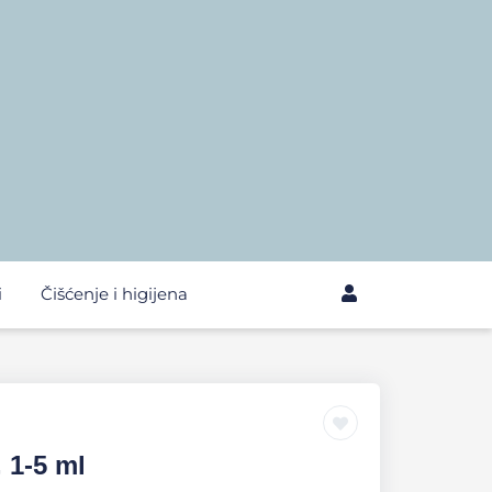
i
Čišćenje i higijena
, 1-5 ml