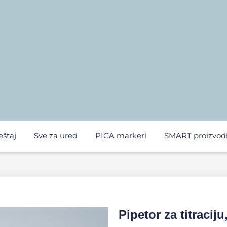
eštaj
Sve za ured
PICA markeri
SMART proizvod
Pipetor za titraciju