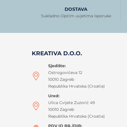
DOSTAVA
Sukladno Općim uvjetima isporuke
KREATIVA D.O.O.
Sjedište:
Ostrogovićeva 12
10010 Zagreb
Republika Hrvatska (Croatia)
Ured:
Ulica Cvijete Zuzorić 49
10010 Zagreb
Republika Hrvatska (Croatia)
PDV ID BR./OIB: