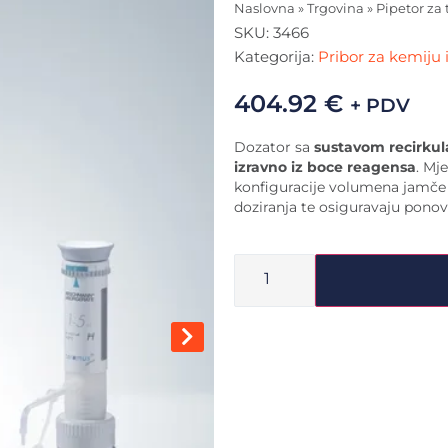
Naslovna
»
Trgovina
»
Pipetor za t
SKU:
3466
Kategorija:
Pribor za kemiju i
404.92
€
+ PDV
Dozator sa
sustavom recirkul
izravno iz boce reagensa
. Mj
konfiguracije volumena jamče 
doziranja te osiguravaju ponovl