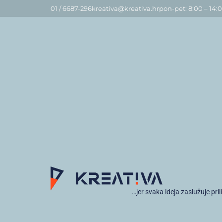
01 / 6687-296
kreativa@kreativa.hr
pon-pet: 8:00 – 14:
…jer svaka ideja zaslužuje pril