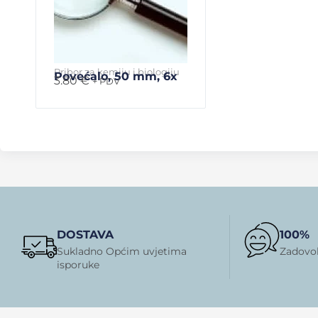
Pribor za kemiju i biologiju
Povećalo, 50 mm, 6x
3.80
€
+ PDV
DOSTAVA
100%
Sukladno Općim uvjetima
Zadovol
isporuke