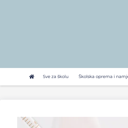
Sve za školu
Školska oprema i namj