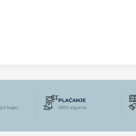
PLAĆANJE
jni kupci
100% sigurno