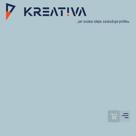
…jer svaka ideja zaslužuje priliku.
Moj raču