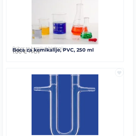
Pribor za kemiju i biologiju
Boca za kemikalije, PVC, 250 ml
1.00
€
+ PDV