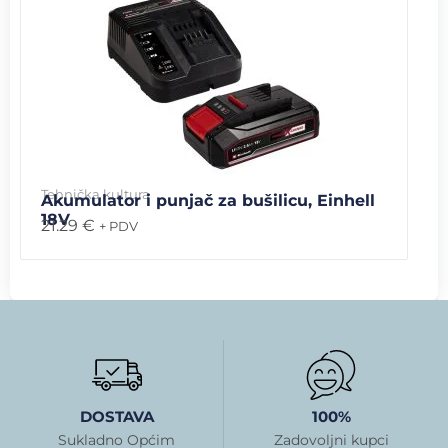
Tehnička kultura
Akumulator i punjač za bušilicu, Einhell
18V
21.29
€
+ PDV
DOSTAVA
100%
Sukladno Općim
Zadovoljni kupci