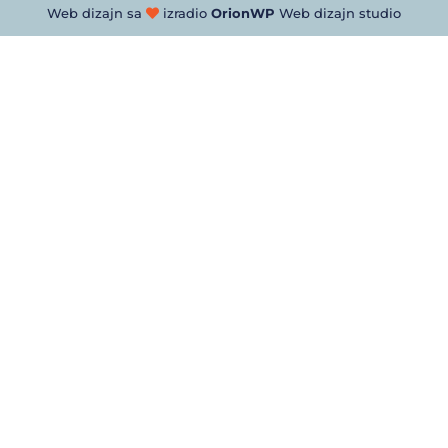
Web dizajn sa
izradio
OrionWP
Web dizajn studio