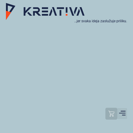
…jer svaka ideja zaslužuje priliku.
Moj raču