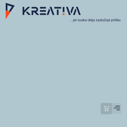
…jer svaka ideja zaslužuje priliku.
Moj raču