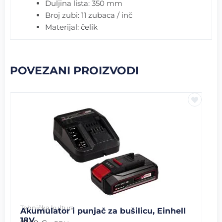
Duljina lista: 350 mm
Broj zubi: 11 zubaca / inč
Materijal: čelik
POVEZANI PROIZVODI
Tehnička kultura
Akumulator i punjač za bušilicu, Einhell
18V