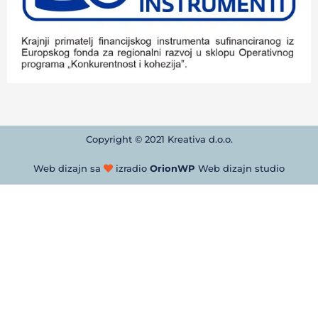
Copyright © 2021 Kreativa d.o.o.
Web dizajn sa
izradio
OrionWP
Web dizajn studio