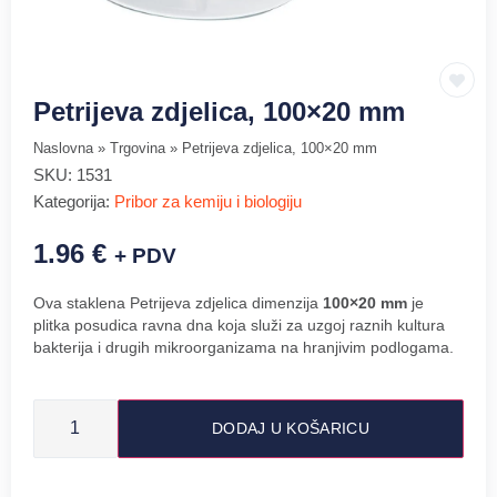
Petrijeva zdjelica, 100×20 mm
Naslovna
»
Trgovina
»
Petrijeva zdjelica, 100×20 mm
SKU:
1531
Kategorija:
Pribor za kemiju i biologiju
1.96
€
+ PDV
Ova staklena Petrijeva zdjelica dimenzija
100×20 mm
je
plitka posudica ravna dna koja služi za uzgoj raznih kultura
bakterija i drugih mikroorganizama na hranjivim podlogama.
DODAJ U KOŠARICU