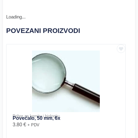
Loading...
POVEZANI PROIZVODI
Pribor za kemiju i biologiju
Povećalo, 50 mm, 6x
3.80
€
+ PDV