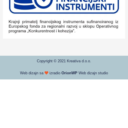
Copyright © 2021 Kreativa d.o.o.
Web dizajn sa
izradio
OrionWP
Web dizajn studio