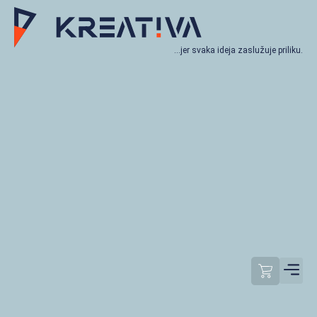
…jer svaka ideja zaslužuje priliku.
Moj račun
Odjavi se