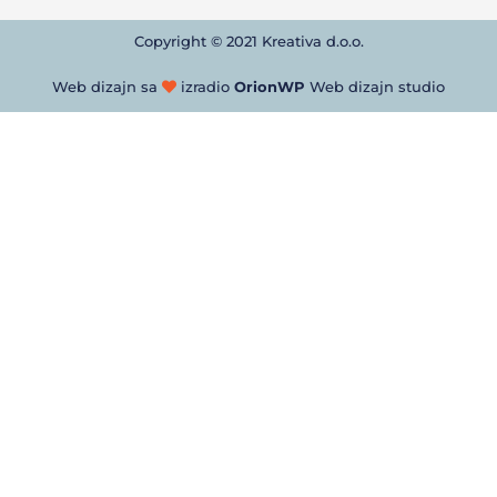
Copyright © 2021 Kreativa d.o.o.
Web dizajn sa
izradio
OrionWP
Web dizajn studio