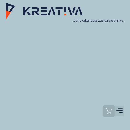
…jer svaka ideja zaslužuje priliku.
Moj raču